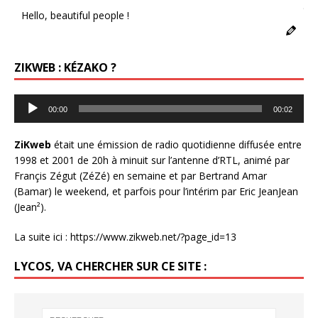
6s
Hello, beautiful people !
ZIKWEB : KÉZAKO ?
Lecteur
00:00
00:02
audio
ZiKweb
était une émission de radio quotidienne diffusée entre
1998 et 2001 de 20h à minuit sur l’antenne d’RTL, animé par
Françis Zégut (ZéZé) en semaine et par Bertrand Amar
(Bamar) le weekend, et parfois pour l’intérim par Eric JeanJean
(Jean²).
La suite ici :
https://www.zikweb.net/?page_id=13
LYCOS, VA CHERCHER SUR CE SITE :