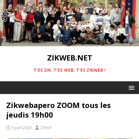
ZIKWEB.NET
T'ES ZIK, T'ES WEB, T'ES ZIKWEB !
Zikwebapero ZOOM tous les
jeudis 19h00
5 juin 2020
ZTitof