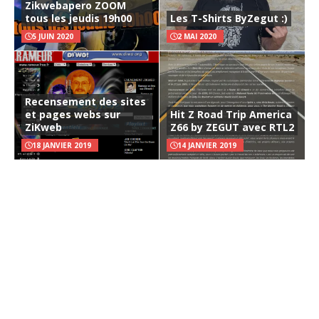
Zikwebapero ZOOM
tous les jeudis 19h00
Les T-Shirts ByZegut :)
5 JUIN 2020
2 MAI 2020
Recensement des sites
et pages webs sur
Hit Z Road Trip America
ZiKweb
Z66 by ZEGUT avec RTL2
18 JANVIER 2019
14 JANVIER 2019