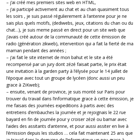
– j’ai créé mes premiers sites web en HTML,
– j’ai participé activement au chat et au chan quasiment tous
les soirs , je suis passé régulierement à l’antenne pour je ne
sais plus quels motifs, (dediwebs, jeux, citations du chan ou du
chat…), je suis meme passé en direct pour un site web que
j’avais créé autour de la communauté de cette émission de
radio (génération zikweb), intervention qui a fait la fierté de ma
maman pendant des années ;
– j’ai fait le site internet de mon bahut et le site a été
recompensé par un jury dont zézé faisait partie, le prix était
une invitation à la garden party à l’élysée pour le 14 juillet de
l’époque avec tout un groupe de lycéen (donc aussi un peu
grace à ZiKweb);
– ensuite, venant de province, je suis monté sur Paris pour
trouver du travail dans l’informatique grace à cette émission, je
me faisais des journées expeditions à partis avec des
entretiens d’embauches la journée et je rejoignais le 22 rue
bayard en fin de journée pour y croiser zézé ou bamar avec
l’aides des assitants d’antenne, et pour aussi assiter en live à
l’émission depuis les studios … cela fait maintenant 25 ans que
je travail dans le domaine de l’informatique un peu grace à