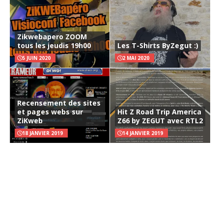
Zikwebapero ZOOM
tous les jeudis 19h00
Les T-Shirts ByZegut :)
5 JUIN 2020
2 MAI 2020
Recensement des sites
et pages webs sur
Hit Z Road Trip America
ZiKweb
Z66 by ZEGUT avec RTL2
18 JANVIER 2019
14 JANVIER 2019