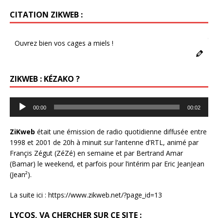
CITATION ZIKWEB :
5s
Ouvrez bien vos cages a miels !
ZIKWEB : KÉZAKO ?
Lecteur
00:00
00:02
audio
ZiKweb
était une émission de radio quotidienne diffusée entre
1998 et 2001 de 20h à minuit sur l’antenne d’RTL, animé par
Françis Zégut (ZéZé) en semaine et par Bertrand Amar
(Bamar) le weekend, et parfois pour l’intérim par Eric JeanJean
(Jean²).
La suite ici :
https://www.zikweb.net/?page_id=13
LYCOS, VA CHERCHER SUR CE SITE :