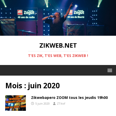
ZIKWEB.NET
T'ES ZIK, T'ES WEB, T'ES ZIKWEB !
Mois :
juin 2020
Zikwebapero ZOOM tous les jeudis 19h00
5 juin 2020
ZTitof