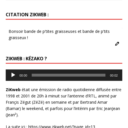
CITATION ZIKWEB :
6s
Bonsoir bande de p'tites graisseuses et bande de p'tits
graisseux !
ZIKWEB : KÉZAKO ?
Lecteur
00:00
00:02
audio
ZiKweb
était une émission de radio quotidienne diffusée entre
1998 et 2001 de 20h à minuit sur l’antenne d’RTL, animé par
Françis Zégut (ZéZé) en semaine et par Bertrand Amar
(Bamar) le weekend, et parfois pour l’intérim par Eric JeanJean
(Jean²).
La suite ici :
https://www.zikweb.net/?page_id=13