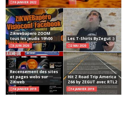
19 JANVIER 2022
Zikwebapero ZOOM
tous les jeudis 19h00
Les T-Shirts ByZegut :)
5 JUIN 2020
2 MAI 2020
Recensement des sites
et pages webs sur
Hit Z Road Trip America
ZiKweb
Z66 by ZEGUT avec RTL2
18 JANVIER 2019
14 JANVIER 2019