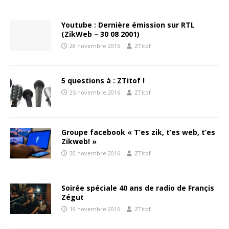
Youtube : Dernière émission sur RTL
(ZikWeb – 30 08 2001)
28 novembre 2016
ZTitof
5 questions à : ZTitof !
25 novembre 2016
ZTitof
Groupe facebook « T’es zik, t’es web, t’es
Zikweb! »
20 novembre 2016
ZTitof
Soirée spéciale 40 ans de radio de Françis
Zégut
19 novembre 2016
ZTitof