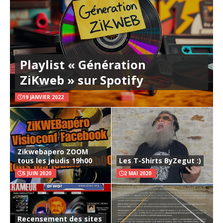
Playlist « Génération
ZiKweb » sur Spotify
19 JANVIER 2022
Zikwebapero ZOOM
tous les jeudis 19h00
Les T-Shirts ByZegut :)
5 JUIN 2020
2 MAI 2020
Recensement des sites