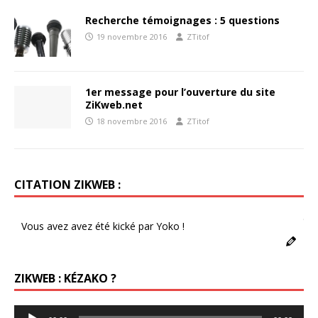
Recherche témoignages : 5 questions
19 novembre 2016
ZTitof
1er message pour l’ouverture du site
ZiKweb.net
18 novembre 2016
ZTitof
CITATION ZIKWEB :
5s
Vous avez avez été kické par Yoko !
ZIKWEB : KÉZAKO ?
Lecteur