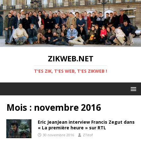
ZIKWEB.NET
T'ES ZIK, T'ES WEB, T'ES ZIKWEB !
Mois :
novembre 2016
Eric JeanJean interview Francis Zegut dans
« La première heure » sur RTL
30 novembre 2016
ZTitof